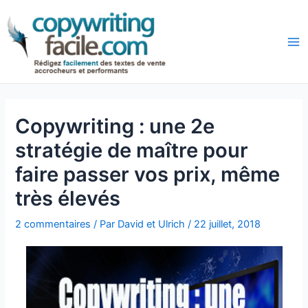
Aller
Navigation
au
des
Ma
contenu
articles
Copywriting : une 2e
stratégie de maître pour
faire passer vos prix, même
très élevés
2 commentaires
/ Par
David et Ulrich
/
22 juillet, 2018