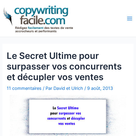
Aller
Navigation
au
des
Ma
contenu
articles
Le Secret Ultime pour
surpasser vos concurrents
et décupler vos ventes
11 commentaires
/ Par
David et Ulrich
/
9 août, 2013