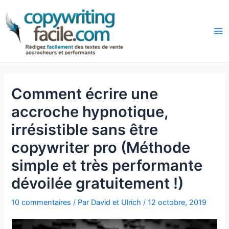
Aller
Navigation
au
des
Ma
contenu
articles
Comment écrire une
accroche hypnotique,
irrésistible sans être
copywriter pro (Méthode
simple et très performante
dévoilée gratuitement !)
10 commentaires
/ Par
David et Ulrich
/
12 octobre, 2019