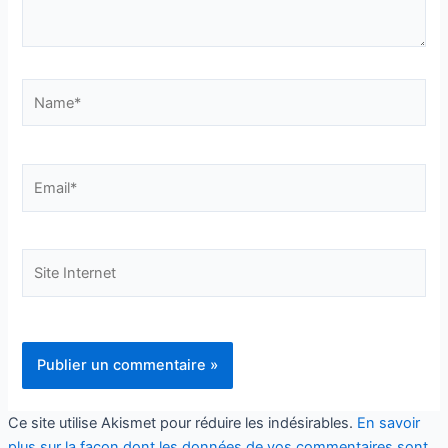
Name*
En soumettant ce formulaire, j'accepte que
mes informations soient utilisées uniquement
Email*
dans le cadre de ma demande et de la relation
commerciale éthique et personnalisée qui peut
en découler.
Site
Oui,
je veux mon cadeau !
Internet
Ce site utilise Akismet pour réduire les indésirables.
En savoir
plus sur la façon dont les données de vos commentaires sont