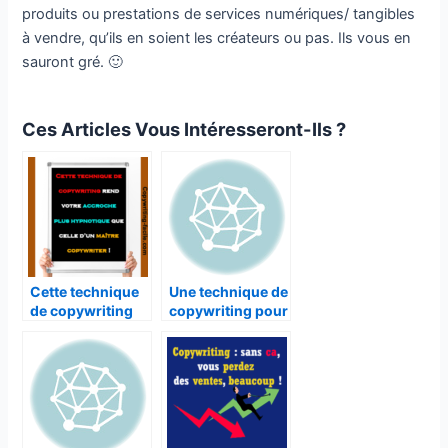
produits ou prestations de services numériques/ tangibles
à vendre, qu’ils en soient les créateurs ou pas. Ils vous en
sauront gré. 🙂
Ces Articles Vous Intéresseront-Ils ?
Cette technique
Une technique de
de copywriting
copywriting pour
rend votre
intensifier son
Téléchargez
votre
accroche plus
désir d’acheter
cadeau
''Les secrets d'un
hypnotique que
celle d’un maître
texte de vente qui a
copywriter !
rapporté 1 million de