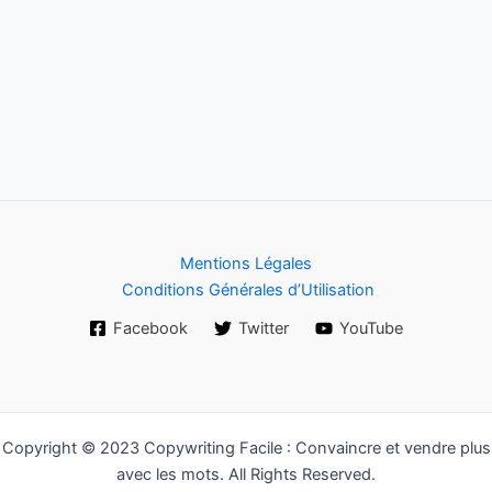
Mentions Légales
En soumettant ce formulaire, j'accepte que mes
informations soient utilisées uniquement dans le
Conditions Générales d’Utilisation
cadre de ma demande et de la relation commerciale
éthique et personnalisée qui peut en découler.
Facebook
Twitter
YouTube
Je m'inscris!
Copyright © 2023 Copywriting Facile : Convaincre et vendre plus
Pour connaître et exercer mes droits, notamment pour
avec les mots. All Rights Reserved.