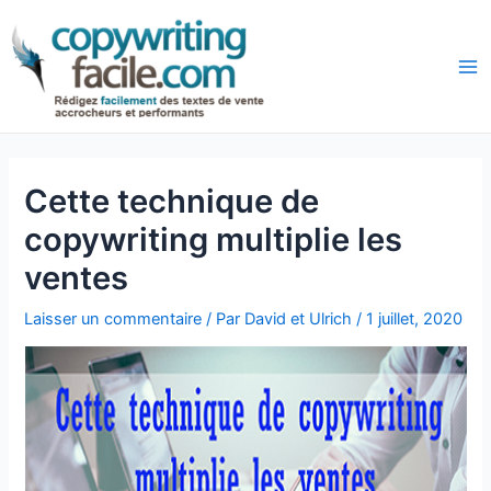
Aller
Navigation
au
des
Ma
contenu
articles
Cette technique de
copywriting multiplie les
ventes
Laisser un commentaire
/ Par
David et Ulrich
/
1 juillet, 2020