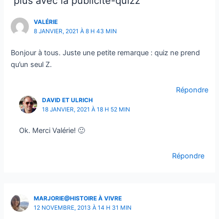
plus avec la publicité-quizz”
Cliquez alors sur le lien à
l’intérieur pour confirmer
VALÉRIE
votre inscription. C’est le seul
8 JANVIER, 2021 À 8 H 43 MIN
moyen de recevoir votre
Bonjour à tous. Juste une petite remarque : quiz ne prend
cadeau
qu’un seul Z.
Répondre
DAVID ET ULRICH
18 JANVIER, 2021 À 18 H 52 MIN
Ok. Merci Valérie! 🙂
Répondre
En soumettant ce formulaire, j'accepte que
mes informations soient utilisées uniquement
MARJORIE@HISTOIRE À VIVRE
dans le cadre de ma demande et de la relation
12 NOVEMBRE, 2013 À 14 H 31 MIN
commerciale éthique et personnalisée qui peut