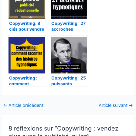
Copywriting: 8
Copywriting : 27
clés pour vendre
accroches
plus grâce à la
hypnotiques
Téléchargez
votre
publicité
cadeau
''Les secrets d'un
rédactionnelle
texte de vente qui a
rapporté 1 million de
dollars ''
Copywriting :
Copywriting : 25
comment
puissants
raconter des
conseils du
histoires
maître
hypnotiques
copywriter David
←
Article précédent
Article suivant
→
Ogilvy
Après avoir cliqué sur « Oui, je
veux mon cadeau », vous
recevrez un mail de demande
8 réflexions sur “Copywriting : vendez
de confirmation d’inscription.