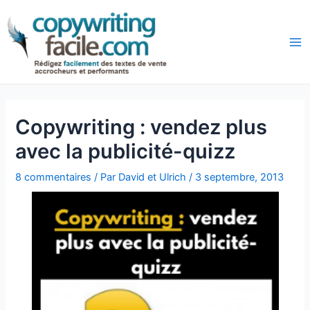
Aller
Navigation
au
des
Ma
contenu
articles
Copywriting : vendez plus
avec la publicité-quizz
8 commentaires
/ Par
David et Ulrich
/
3 septembre, 2013