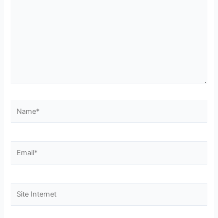
cadeau
Name*
En soumettant ce formulaire, j'accepte que
mes informations soient utilisées uniquement
Email*
dans le cadre de ma demande et de la relation
commerciale éthique et personnalisée qui peut
en découler.
Site
Oui,
je veux mon cadeau !
Internet