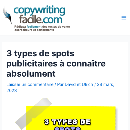
Aller
Navigation
au
des
Ma
contenu
articles
3 types de spots
publicitaires à connaître
absolument
Laisser un commentaire
/ Par
David et Ulrich
/
28 mars,
2023