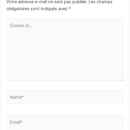
Votre adresse e-mail ne sera pas publiée.
Les champs
Cliquez alors sur le lien à
obligatoires sont indiqués avec
*
l’intérieur pour confirmer
votre inscription. C’est le seul
Écrivez
moyen de recevoir votre
ici…
cadeau
Name*
En soumettant ce formulaire, j'accepte que
mes informations soient utilisées uniquement
Email*
dans le cadre de ma demande et de la relation
commerciale éthique et personnalisée qui peut