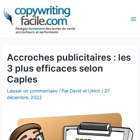
Aller
Navigation
au
des
Ma
contenu
articles
Accroches publicitaires : les
3 plus efficaces selon
Caples
Laisser un commentaire
/ Par
David et Ulrich
/
27
décembre, 2022