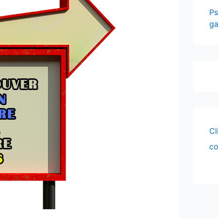
Ps
ga
Cl
co