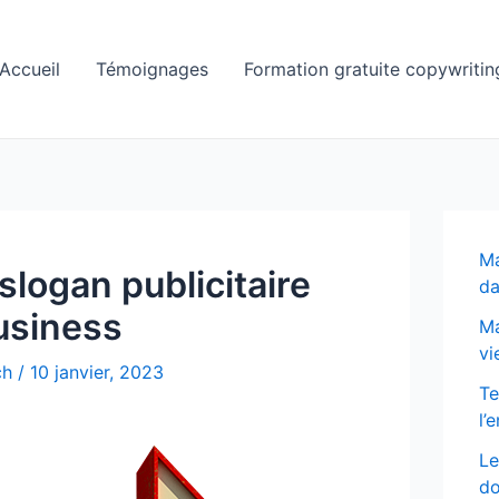
Accueil
Témoignages
Formation gratuite copywritin
Ma
logan publicitaire
da
business
Ma
vi
ich
/
10 janvier, 2023
Te
l’
Le
do