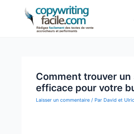
Aller
Navigation
au
des
contenu
articles
Comment trouver un s
efficace pour votre 
Laisser un commentaire
/ Par
David et Ulr