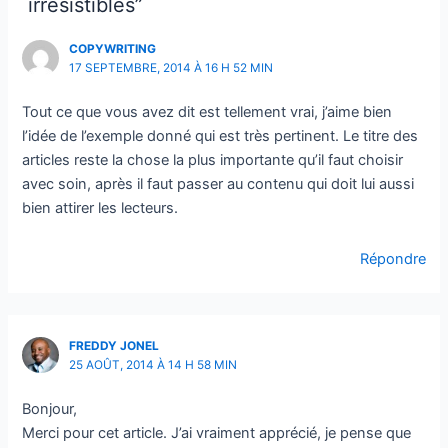
irrésistibles”
l’intérieur pour confirmer
votre inscription. C’est le seul
COPYWRITING
moyen de recevoir votre
17 SEPTEMBRE, 2014 À 16 H 52 MIN
cadeau
Tout ce que vous avez dit est tellement vrai, j’aime bien
l’idée de l’exemple donné qui est très pertinent. Le titre des
articles reste la chose la plus importante qu’il faut choisir
avec soin, après il faut passer au contenu qui doit lui aussi
bien attirer les lecteurs.
Répondre
FREDDY JONEL
25 AOÛT, 2014 À 14 H 58 MIN
En soumettant ce formulaire, j'accepte que
mes informations soient utilisées uniquement
dans le cadre de ma demande et de la relation
Bonjour,
commerciale éthique et personnalisée qui peut
Merci pour cet article. J’ai vraiment apprécié, je pense que
en découler.