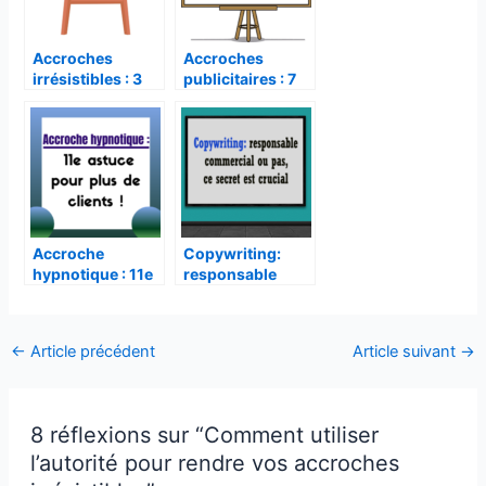
Accroches
Accroches
irrésistibles : 3
publicitaires : 7
étapes pour les
conseils pour les
Téléchargez
votre
adapter à vos
rendre
cadeau
''Les secrets d'un
produits
irrésistibles
texte de vente qui a
rapporté 1 million de
dollars ''
Accroche
Copywriting:
hypnotique : 11e
responsable
astuce pour plus
commercial ou
de clients !
pas, ce secret est
crucial
←
Article précédent
Article suivant
→
Après avoir cliqué sur « Oui, je
veux mon cadeau », vous
recevrez un mail de demande
8 réflexions sur “Comment utiliser
de confirmation d’inscription.
l’autorité pour rendre vos accroches
Cliquez alors sur le lien à