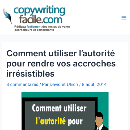
Aller
Navigation
au
des
Ma
contenu
articles
Comment utiliser l’autorité
pour rendre vos accroches
irrésistibles
8 commentaires
/ Par
David et Ulrich
/
8 août, 2014